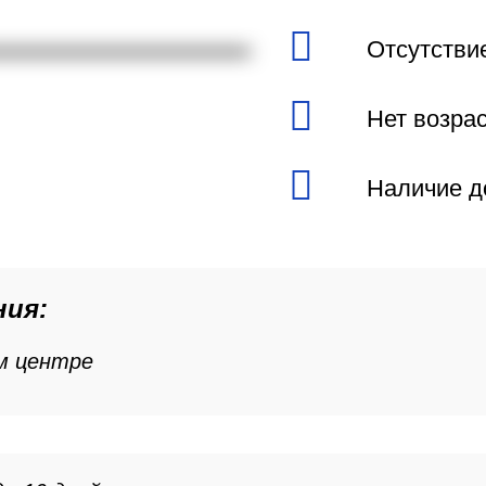
Отсутстви
Нет возра
Наличие д
ния:
ом центре