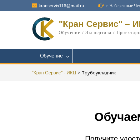
kranservis116@mail.ru
г. Набережные Че
"Кран Сервис" – 
Обучение / Экспертиза / Проектир
Обучение
>
Трубоукладчик
"Кран Сервис" - ИКЦ
Обуча
Получите удост