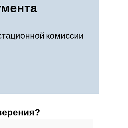
умента
стационной комиссии
верения?