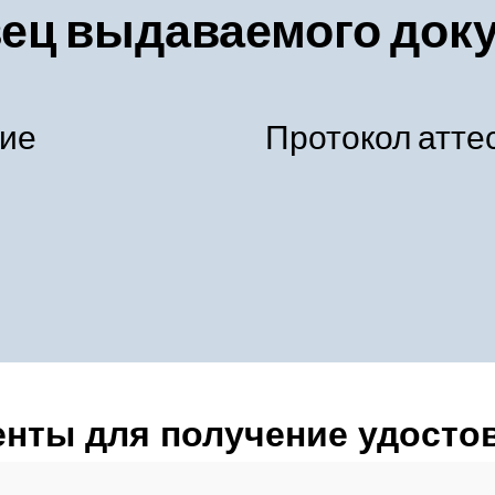
ец выдаваемого док
ние
Протокол атте
енты для получение удосто