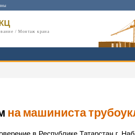
лны
ИКЦ
ование / Монтаж крана
ем
на машиниста трубоук
оверение в Республике Татарстан г. Н