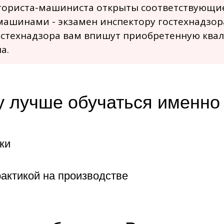
кториста-машиниста открыты соответствующие
ашинами - экзамен инспектору гостехнадзора
стехнадзора вам впишут приобретенную ква
а.
 лучше обучаться именно 
ки
актикой на производстве