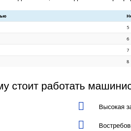
тью
Н
5
6
7
8
у стоит работать машини
Высокая з
Востребов