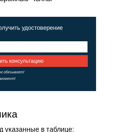
получить удостоверение
не обязывает!
 момент!
чика
д указанные в таблице: