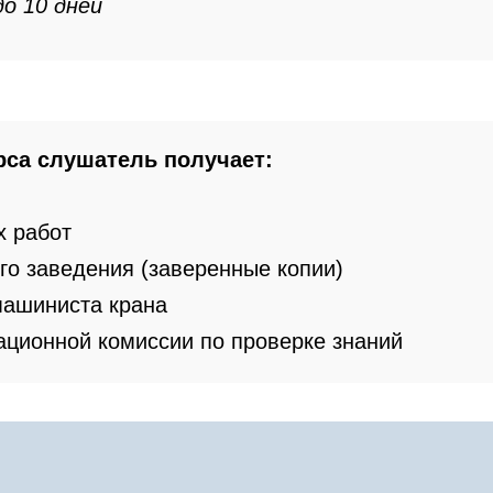
до 10 дней
рса
слушатель получает:
х работ
го заведения (заверенные копии)
машиниста крана
ационной комиссии по проверке знаний