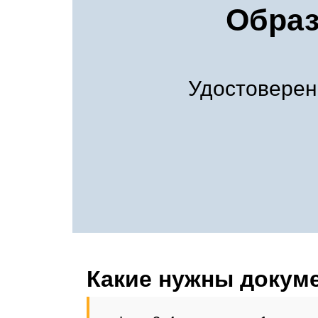
Образ
Удостовере
Какие нужны докум