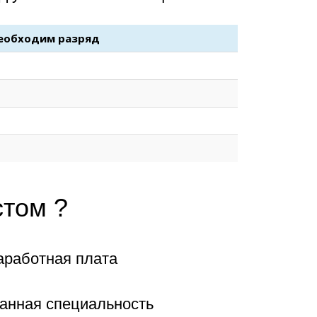
еобходим разряд
стом ?
аработная плата
анная специальность