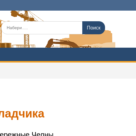
ладчика
абережные Челны