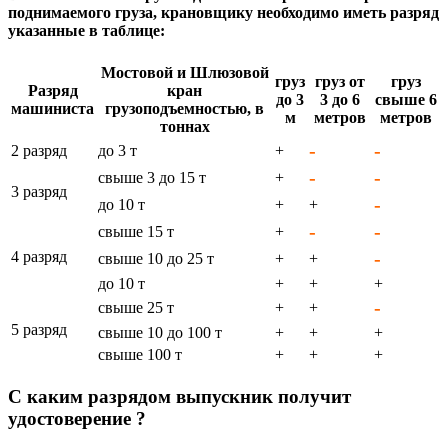
поднимаемого груза, крановщику необходимо иметь разряд
указанные в таблице:
Мостовой и Шлюзовой
груз
груз от
груз
Разряд
кран
до 3
3 до 6
свыше 6
машиниста
грузоподъемностью, в
м
метров
метров
тоннах
-
-
2 разряд
до 3 т
+
-
-
свыше 3 до 15 т
+
3 разряд
-
до 10 т
+
+
-
-
свыше 15 т
+
4 разряд
-
свыше 10 до 25 т
+
+
до 10 т
+
+
+
-
свыше 25 т
+
+
5 разряд
свыше 10 до 100 т
+
+
+
свыше 100 т
+
+
+
С каким разрядом выпускник получит
удостоверение ?